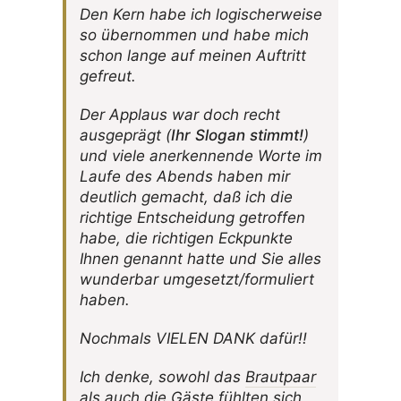
Den Kern habe ich logi­scher­weise
so über­nommen und habe mich
schon lange auf meinen Auftritt
gefreut.
Der Applaus war doch recht
ausge­prägt (
Ihr Slogan stimmt!
)
und viele aner­ken­nende Worte im
Laufe des Abends haben mir
deut­lich gemacht, daß ich die
rich­tige Entschei­dung getroffen
habe, die rich­tigen Eckpunkte
Ihnen genannt hatte und Sie alles
wunderbar umgesetzt/formuliert
haben.
Noch­mals VIELEN DANK dafür!!
Ich denke, sowohl das
Braut­paar
als auch die Gäste fühlten sich