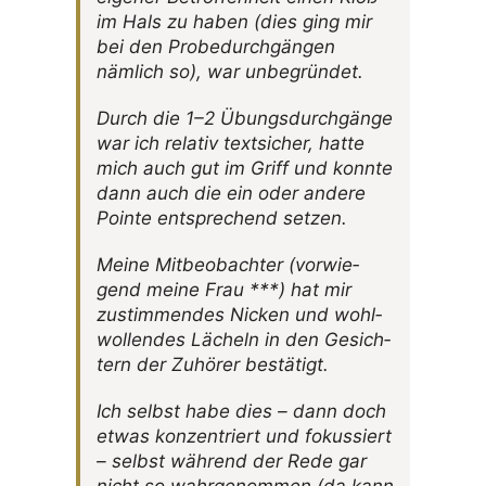
im Hals zu haben (dies ging mir
bei den Probe­durch­gängen
nämlich so), war unbegründet.
Durch die 1–2 Übungs­durch­gänge
war ich relativ text­si­cher, hatte
mich auch gut im Griff und konnte
dann auch die ein oder andere
Pointe entspre­chend setzen.
Meine Mitbe­ob­achter (vorwie­
gend meine Frau ***) hat mir
zustim­mendes Nicken und wohl­
wol­lendes Lächeln in den Gesich­
tern der Zuhörer bestätigt.
Ich selbst habe dies – dann doch
etwas konzen­triert und fokus­siert
– selbst während der Rede gar