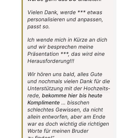
Vielen Dank, werde *** etwas
perso­na­li­sieren und anpassen,
passt so.
Ich wende mich in Kürze an dich
und wir bespre­chen meine
Präsen­ta­tion ***, das wird eine
Herausforderung!!!
Wir hören uns bald, alles Gute
und noch­mals vielen Dank für die
Unter­stüt­zung mit der
Hoch­zeits­
rede
,
bekomme hier bis heute
Kompli­mente
… biss­chen
schlechtes Gewissen, da nicht
allein entworfen, aber am Ende
war es doch wichtig die rich­tigen
Worte für meinen Bruder