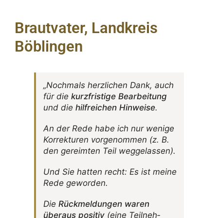
Brautvater, Landkreis
Böblingen
„Noch­mals herz­li­chen Dank, auch
für die
kurz­fris­tige Bear­bei­tung
und die
hilf­rei­chen Hinweise
.
An der Rede habe ich nur wenige
Korrek­turen vorge­nommen (z. B.
den gereimten Teil weggelassen).
Und Sie hatten recht: Es ist meine
Rede geworden.
Die
Rück­mel­dungen waren
überaus positiv
(eine Teil­neh­