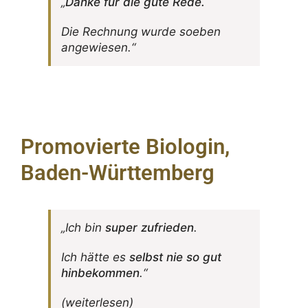
„
Danke für die gute Rede.
Die Rech­nung wurde soeben
angewiesen.“
Promovierte Biologin,
Baden-Württemberg
„Ich bin
super zufrieden
.
Ich hätte es
selbst nie so gut
hinbe­kommen
.“
(weiter­lesen)