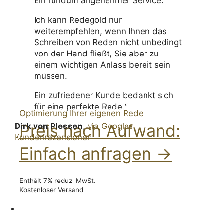
Ein rundum angenehmer Service.
Ich kann Redegold nur
weiterempfehlen, wenn Ihnen das
Schreiben von Reden nicht unbedingt
von der Hand fließt, Sie aber zu
einem wichtigen Anlass bereit sein
müssen.
Ein zufriedener Kunde bedankt sich
für eine perfekte Rede.“
Optimierung Ihrer eigenen Rede
Preis nach Aufwand:
Dirk von Plessen
,
via Google-
Kundenrezensionen
Einfach anfragen →
Enthält 7% reduz. MwSt.
Kostenloser Versand