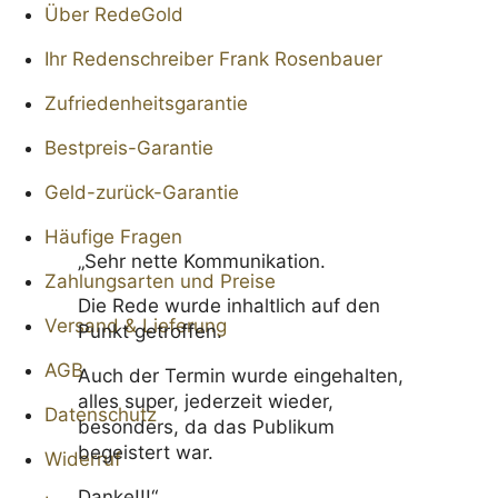
Über Rede­Gold
Ihr Reden­schreiber Frank Rosenbauer
Zufrie­den­heits­ga­rantie
Best­preis-Garantie
Geld-zurück-Garantie
Häufige Fragen
„Sehr nette Kommunikation.
Zahlungs­arten und Preise
Die Rede wurde inhaltlich auf den
Versand & Lieferung
Punkt getroffen.
AGB
Auch der Termin wurde eingehalten,
alles super, jederzeit wieder,
Daten­schutz
besonders, da das Publikum
begeistert war.
Widerruf
Danke!!!“