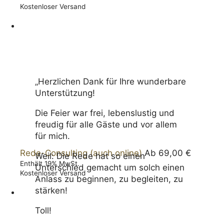
Kostenloser Versand
„Herzlichen Dank für Ihre wunderbare
Unter­stützung!
Die Feier war frei, lebenslustig und
freudig für alle Gäste und vor allem
für mich.
Rede-Consulting (auch online)
Ab
69,00
€
Weil: Die Rede hat so einen
Enthält 19% MwSt.
Unterschied gemacht um solch einen
Kostenloser Versand
Anlass zu beginnen, zu begleiten, zu
stärken!
Toll!