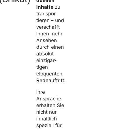
du­ellen
Inhalte
zu
trans­por­
tieren – und
verschafft
Ihnen mehr
Ansehen
durch einen
absolut
einzig­ar­
tigen
eloquenten
Redeauftritt.
Ihre
Ansprache
erhalten Sie
nicht nur
inhalt­lich
speziell für