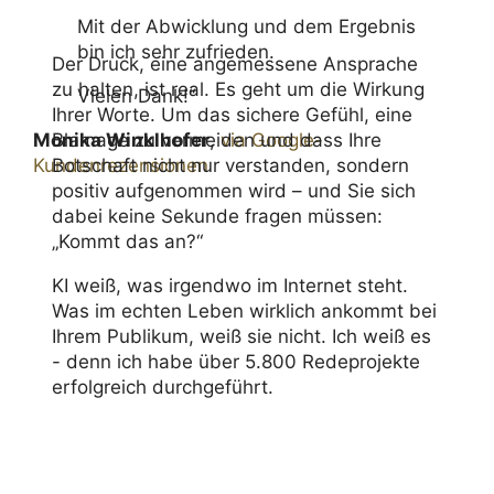
Mit der Abwicklung und dem Ergebnis
bin ich sehr zufrieden.
Der Druck, eine angemessene Ansprache
zu halten, ist real. Es geht um die Wirkung
Vielen Dank!“
Ihrer Worte. Um das sichere Gefühl, eine
Monika Winklhofer
Blamage zu vermeiden und dass Ihre
,
via Google-
Kundenrezensionen
Botschaft nicht nur verstanden, sondern
positiv aufgenommen wird – und Sie sich
dabei keine Sekunde fragen müssen:
„Kommt das an?“
KI weiß, was irgendwo im Internet steht.
Was im echten Leben wirklich ankommt bei
Ihrem Publikum, weiß sie nicht. Ich weiß es
- denn ich habe über 5.800 Redeprojekte
erfolgreich durchgeführt.