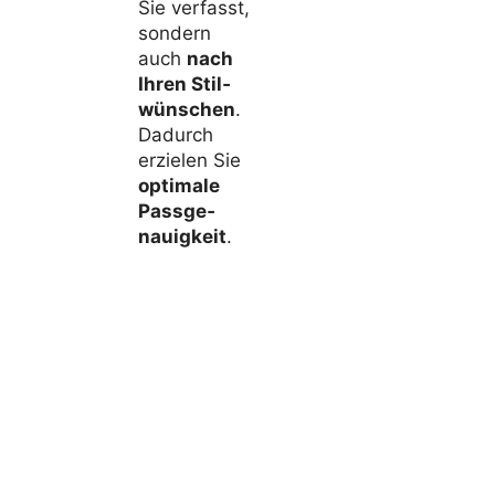
Sie verfasst,
sondern
auch
nach
Ihren Stil­
wün­schen
.
Dadurch
erzielen Sie
opti­male
Pass­ge­
nau­ig­keit
.