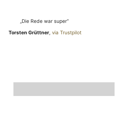
„Die Rede war super“
Torsten Grüttner
,
via Trustpilot
BEWERTUNGEN SEHEN
BEWERTUNG ABGEBEN
4,7 von 5,0 Sternen