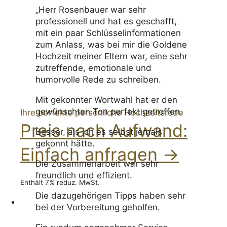
„Herr Rosenbauer war sehr
professionell und hat es geschafft,
mit ein paar Schlüsselinformationen
zum Anlass, was bei mir die Goldene
Hochzeit meiner Eltern war, eine sehr
zutreffende, emotionale und
humorvolle Rede zu schreiben.
Mit gekonnter Wortwahl hat er den
gewünschten Ton perfekt getroffen.
Ihre perfekte persönliche Hochzeitsrede
Preis nach Aufwand:
Besser, als ich es selbst jemals
gekonnt hätte.
Einfach anfragen →
Die Zusammenarbeit war sehr
freundlich und effizient.
Enthält 7% reduz. MwSt.
Die dazugehörigen Tipps haben sehr
bei der Vorbereitung geholfen.