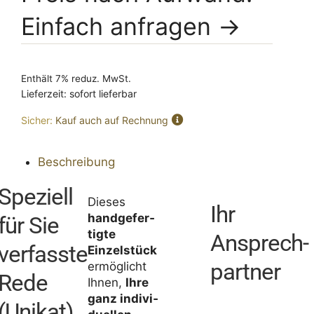
Einfach anfragen →
Enthält 7% reduz. MwSt.
Lieferzeit: sofort lieferbar
Sicher:
Kauf auch auf Rechnung
Beschreibung
Speziell
Dieses
Ihr
hand­ge­fer­
für Sie
tigte
Ansprech­
verfasste
Einzel­stück
partner
ermög­licht
Rede
Ihnen,
Ihre
ganz indi­vi­
(Unikat)