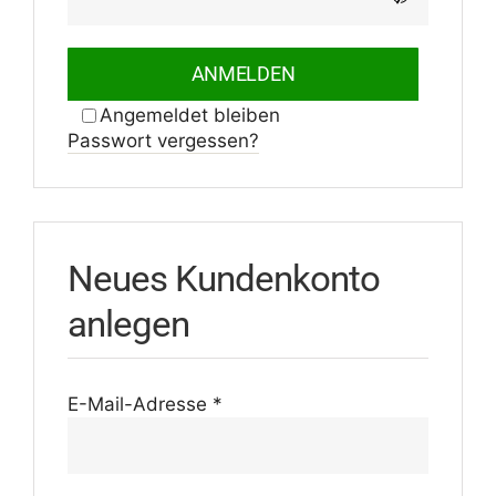
lich
ANMELDEN
Ange­meldet bleiben
Pass­wort vergessen?
Neues Kunden­konto
anlegen
Erfor­
E-Mail-Adresse
*
der­
lich