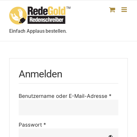
Skip
to
content
Einfach Applaus bestellen.
Anmelden
Erfor­
Benut­zer­name oder E-Mail-Adresse
*
der­
lich
Erfor­
Pass­wort
*
der­