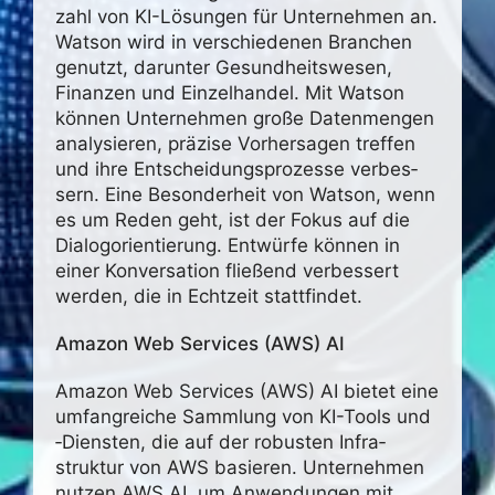
zahl von KI-Lösungen für Unter­nehmen an.
Watson wird in verschie­denen Bran­chen
genutzt, darunter Gesund­heits­wesen,
Finanzen und Einzel­handel. Mit Watson
können Unter­nehmen große Daten­mengen
analy­sieren, präzise Vorher­sagen treffen
und ihre Entschei­dungs­pro­zesse verbes­
sern. Eine Beson­der­heit von Watson, wenn
es um Reden geht, ist der Fokus auf die
Dialog­ori­en­tie­rung. Entwürfe können in
einer Konver­sa­tion flie­ßend verbes­sert
werden, die in Echt­zeit stattfindet.
Amazon Web Services (AWS) AI
Amazon Web Services (AWS) AI bietet eine
umfang­reiche Samm­lung von KI-Tools und
‑Diensten, die auf der robusten Infra­
struktur von AWS basieren. Unter­nehmen
nutzen AWS AI, um Anwen­dungen mit