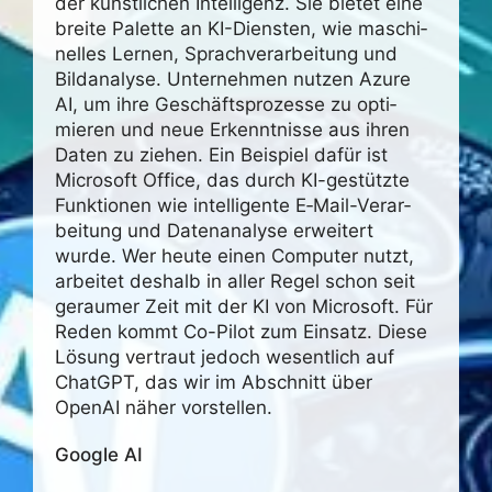
der künst­li­chen Intel­li­genz. Sie bietet eine
breite Palette an KI-Diensten, wie maschi­
nelles Lernen, Sprach­ver­ar­bei­tung und
Bild­ana­lyse. Unter­nehmen nutzen Azure
AI, um ihre Geschäfts­pro­zesse zu opti­
mieren und neue Erkennt­nisse aus ihren
Daten zu ziehen. Ein Beispiel dafür ist
Micro­soft Office, das durch KI-gestützte
Funk­tionen wie intel­li­gente E‑Mail-Verar­
bei­tung und Daten­ana­lyse erwei­tert
wurde. Wer heute einen Computer nutzt,
arbeitet deshalb in aller Regel schon seit
geraumer Zeit mit der KI von Micro­soft. Für
Reden kommt Co-Pilot zum Einsatz. Diese
Lösung vertraut jedoch wesent­lich auf
ChatGPT, das wir im Abschnitt über
OpenAI näher vorstellen.
Google AI