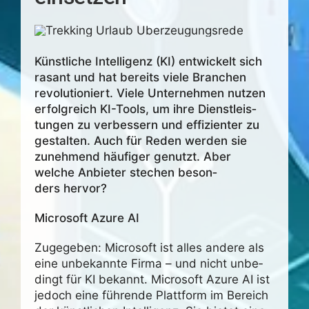
Künst­liche Intel­li­genz (KI) entwi­ckelt sich
rasant und hat bereits viele Bran­chen
revo­lu­tio­niert. Viele Unter­nehmen nutzen
erfolg­reich KI-Tools, um ihre Dienst­leis­
tungen zu verbes­sern und effi­zi­enter zu
gestalten. Auch für Reden werden sie
zuneh­mend häufiger genutzt. Aber
welche Anbieter stechen beson­
ders hervor?
Micro­soft Azure AI
Zuge­geben: Micro­soft ist alles andere als
eine unbe­kannte Firma – und nicht unbe­
dingt für KI bekannt. Micro­soft Azure AI ist
jedoch eine führende Platt­form im Bereich