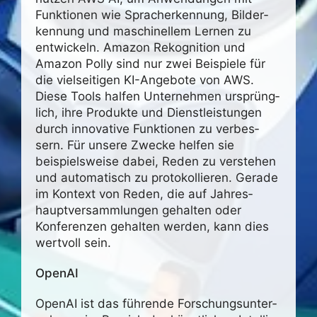
Funk­tionen wie Sprach­er­ken­nung, Bilder­
ken­nung und maschi­nellem Lernen zu
entwi­ckeln. Amazon Reko­gni­tion und
Amazon Polly sind nur zwei Beispiele für
die viel­sei­tigen KI-Ange­bote von AWS.
Diese Tools halfen Unter­nehmen ursprüng­
lich, ihre Produkte und Dienst­leis­tungen
durch inno­va­tive Funk­tionen zu verbes­
sern. Für unsere Zwecke helfen sie
beispiels­weise dabei, Reden zu verstehen
und auto­ma­tisch zu proto­kol­lieren. Gerade
im Kontext von Reden, die auf Jahres­
haupt­ver­samm­lungen gehalten oder
Konfe­renzen gehalten werden, kann dies
wert­voll sein.
OpenAI
OpenAI ist das führende Forschungs­un­ter­