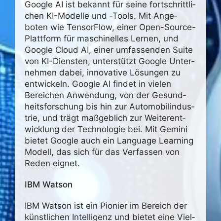
Google AI ist bekannt für seine fort­schritt­li­
chen KI-Modelle und ‑Tools. Mit Ange­
boten wie Tensor­Flow, einer Open-Source-
Platt­form für maschi­nelles Lernen, und
Google Cloud AI, einer umfas­senden Suite
von KI-Diensten, unter­stützt Google Unter­
nehmen dabei, inno­va­tive Lösungen zu
entwi­ckeln. Google AI findet in vielen
Berei­chen Anwen­dung, von der Gesund­
heits­for­schung bis hin zur Auto­mo­bil­in­dus­
trie, und trägt maßgeb­lich zur Weiter­ent­
wick­lung der Tech­no­logie bei. Mit Gemini
bietet Google auch ein Language Lear­ning
Modell, das sich für das Verfassen von
Reden eignet.
IBM Watson
IBM Watson ist ein Pionier im Bereich der
künst­li­chen Intel­li­genz und bietet eine Viel­