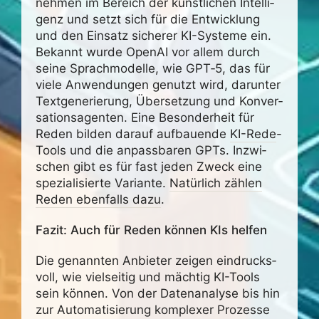
nehmen im Bereich der künst­li­chen Intel­li­
genz und setzt sich für die Entwick­lung
und den Einsatz sicherer KI-Systeme ein.
Bekannt wurde OpenAI vor allem durch
seine Sprach­mo­delle, wie GPT‑5, das für
viele Anwen­dungen genutzt wird, darunter
Text­ge­ne­rie­rung, Über­set­zung und Konver­
sa­ti­ons­agenten. Eine Beson­der­heit für
Reden bilden darauf aufbau­ende
KI-Rede
-
Tools und die anpass­baren GPTs. Inzwi­
schen gibt es für fast jeden Zweck eine
spezia­li­sierte Vari­ante.
Natür­lich zählen
Reden eben­falls dazu
.
Fazit: Auch für Reden können KIs helfen
Die genannten Anbieter zeigen eindrucks­
voll, wie viel­seitig und mächtig KI-Tools
sein können. Von der Daten­ana­lyse bis hin
zur Auto­ma­ti­sie­rung komplexer Prozesse