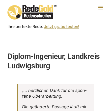
Skip
to
content
Ihre perfekte Rede.
Jetzt gratis testen!
Diplom-Ingenieur, Landkreis
Ludwigsburg
„… herz­li­chen Dank für die spon­
tane Überarbeitung.
Die geän­derte Passage läuft mir