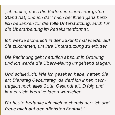
„Ich meine, dass die Rede nun einen
sehr guten
Stand
hat, und ich darf mich bei Ihnen ganz herz­
lich bedanken für die
tolle Unter­stüt­zung
; auch für
die
Über­ar­bei­tung
im Redekartenformat.
Ich werde sicher­lich in der Zukunft mal wieder auf
Sie zukommen,
um Ihre Unter­stüt­zung zu erbitten.
Die Rech­nung geht natür­lich absolut in Ordnung
und ich werde die Über­wei­sung umge­hend tätigen.
Und schließ­lich: Wie ich gesehen habe, hatten Sie
am Dienstag Geburtstag, da darf ich Ihnen nach­
träg­lich noch alles Gute, Gesund­heit, Erfolg und
immer viele krea­tive Ideen wünschen.
Für heute bedanke ich mich noch­mals herz­lich und
freue mich auf den nächsten Kontakt
.“