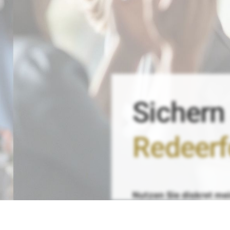
Sichern
Redeerf
Nutzen Sie
diskret
me
von
über 5.800 Reden
Bestellen Sie einfach
Ih