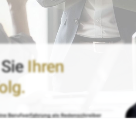
 Sie
Ihren
olg.
ine
Berufserfahrung
als Redenschreiber
:
re erfolgreiche persönliche Rede!