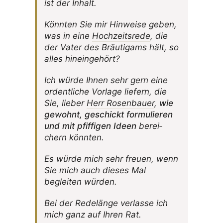
ist der Inhalt.
Könnten Sie mir Hinweise geben,
was in eine
Hoch­zeits­rede
, die
der
Vater des Bräu­ti­gams
hält, so
alles hineingehört?
Ich würde Ihnen sehr gern eine
ordent­liche Vorlage liefern, die
Sie, lieber
Herr Rosen­bauer
,
wie
gewohnt, geschickt formu­lieren
und mit pfif­figen Ideen
berei­
chern könnten.
Es würde mich sehr freuen, wenn
Sie mich auch dieses Mal
begleiten würden.
Bei der Rede­länge verlasse ich
mich ganz auf Ihren Rat.