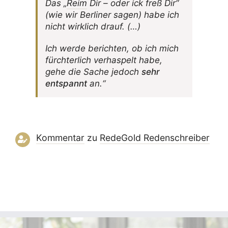
Das „
Reim
Dir – oder ick freß Dir“
(wie wir Berliner sagen) habe ich
nicht wirk­lich drauf. (…)
Ich werde berichten, ob ich mich
fürch­ter­lich verhas­pelt habe,
gehe die Sache jedoch
sehr
entspannt
an.“
Kommentar
zu
RedeGold Reden­schreiber