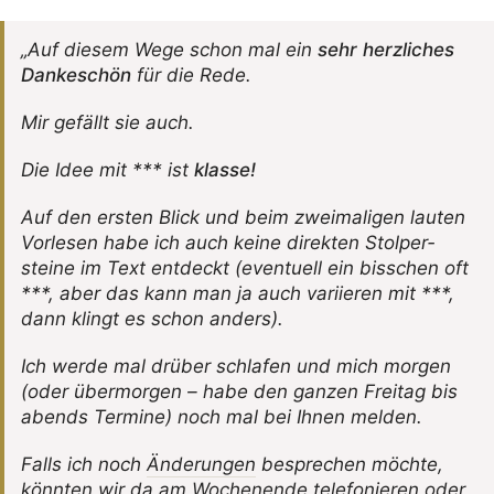
„Auf diesem Wege schon mal ein
sehr herz­li­ches
Danke­schön
für die Rede.
Mir gefällt sie auch.
Die Idee mit *** ist
klasse!
Auf den ersten Blick und beim zwei­ma­ligen lauten
Vorlesen habe ich auch keine direkten Stol­per­
steine im Text entdeckt (even­tuell ein biss­chen oft
***, aber das kann man ja auch vari­ieren mit ***,
dann klingt es schon anders).
Ich werde mal drüber schlafen und mich morgen
(oder über­morgen – habe den ganzen Freitag bis
abends Termine) noch mal bei Ihnen melden.
Falls ich noch
Ände­rungen
bespre­chen möchte,
könnten wir da am Wochen­ende tele­fo­nieren oder