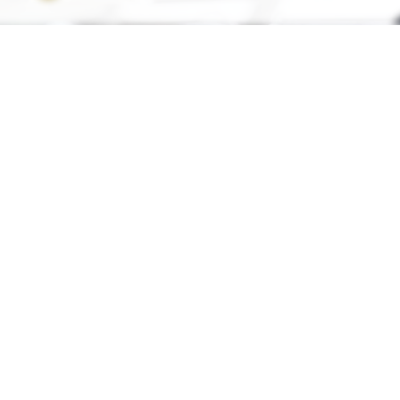
ine
Berufserfahrung
als Redenschreiber
:
re erfolgreiche persönliche Rede!
Ihr 
de erhalten
G
rück-
und
Zufrieden­­heits
-Garantie.