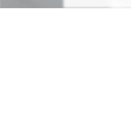
Nutzen Sie
diskret
me
von
über 5.800 Reden
Bestellen Sie einfach
Ih
Zeit sparen - Re
Mit
Bestpreis
-,
Geld-zu