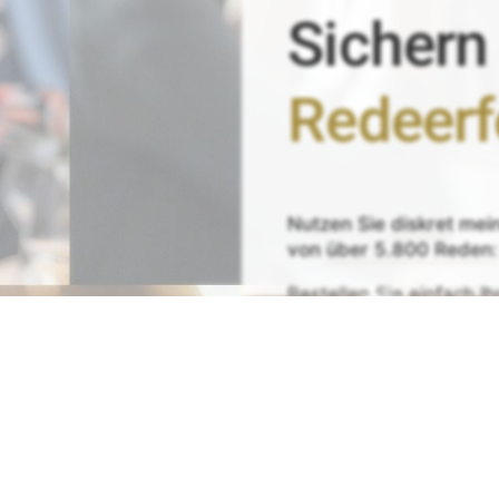
Sichern
Redeerf
Nutzen Sie
diskret
mei
von
über 5.800 Reden:
Bestellen Sie einfach
Ih
Zeit sparen - Re
Mit
Bestpreis
-,
Geld-zu