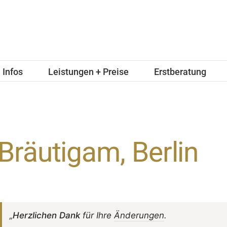
Infos
Leistungen + Preise
Erstberatung
Bräutigam, Berlin
„
Herz­li­chen Dank
für Ihre
Ände­rungen
.