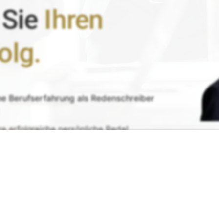
 Sie
Ihren
olg.
ne
Berufserfahrung
als Redenschreiber
re erfolgreiche persönliche Rede!
Ihr 
de erhalten
G
rück-
und
Zufrieden­­heits
-Garantie.