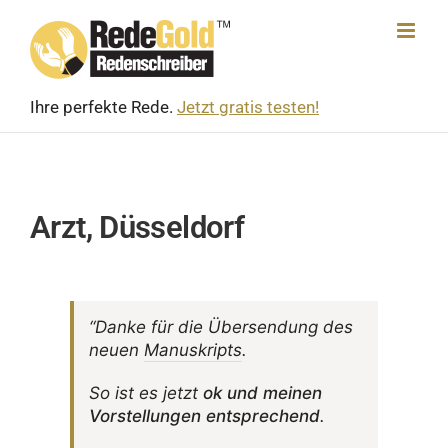
Skip
to
content
Ihre perfekte Rede.
Jetzt gratis testen!
Arzt, Düsseldorf
“Danke für die Über­sen­dung des
neuen
Manu­skripts
.
So ist es jetzt
ok und meinen
Vorstel­lungen entspre­chend
.