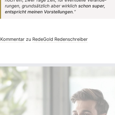
noch ein, zwei Tage Zeit, für even­tu­elle Verän­de­
rungen, grund­sätz­lich aber wirk­lich
schon super,
entspricht meinen Vorstel­lungen
.“
Kommentar
zu
RedeGold Reden­schreiber