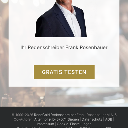
Ihr Redenschreiber Frank Rosenbauer
GRATIS TESTEN
© 1999-2026
RedeGold Redenschreiber
Frank Rosenbauer M.A. &
Co-Autoren,
Altenhof 9, D-57074 Siegen
|
Datenschutz
|
AGB
|
Impressum
|
Cookie-Einstellungen