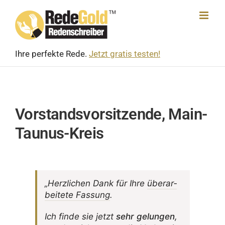
Skip
to
content
Ihre perfekte Rede.
Jetzt gratis testen!
Vorstandsvorsitzende, Main-
Taunus-Kreis
„Herz­li­chen Dank für Ihre
über­ar­
bei­tete Fassung
.
Ich finde sie jetzt
sehr gelungen
,