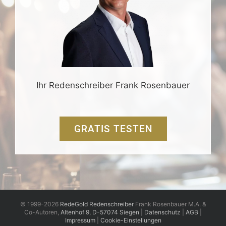
Ihr Redenschreiber Frank Rosenbauer
GRATIS TESTEN
© 1999-2026
RedeGold Redenschreiber
Frank Rosenbauer M.A. &
Co-Autoren,
Altenhof 9, D-57074 Siegen
|
Datenschutz
|
AGB
|
Impressum
|
Cookie-Einstellungen