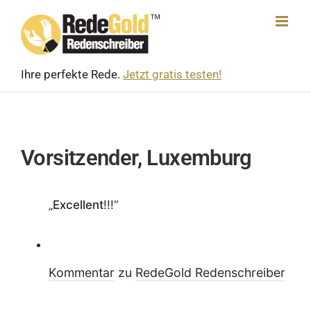
Skip
to
content
Ihre perfekte Rede.
Jetzt gratis testen!
Vorsitzender, Luxemburg
„
Excel­lent
!!!“
Kommentar
zu
RedeGold Reden­schreiber