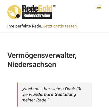
Skip
to
content
Ihre perfekte Rede.
Jetzt gratis testen!
Vermögensverwalter,
Niedersachsen
„Noch­mals herz­li­chen Dank für
die
wunder­bare Gestal­tung
meiner Rede.“