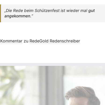
„Die Rede beim Schüt­zen­fest ist wieder mal
gut
ange­kommen
.“
Kommentar
zu
RedeGold Reden­schreiber