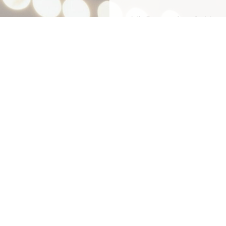
Mit
Bestpreis
-,
Geld-zu