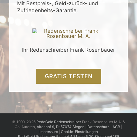
Mit
Bestpreis
-,
Geld-zurück-
und
Zufrieden­­heits
-Garantie.
Ihr Redenschreiber Frank Rosenbauer
GRATIS TESTEN
© 1999-2026
RedeGold Redenschreiber
Frank Rosenbauer M.A. &
Co-Autoren,
Altenhof 9, D-57074 Siegen
|
Datenschutz
|
AGB
|
Impressum
|
Cookie-Einstellungen
RedeGold
Redenschreiber
hat
4,71
von
5,00
Sterne
bei
189