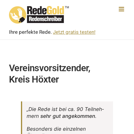
Skip
to
content
Ihre perfekte Rede.
Jetzt gratis testen!
Vereinsvorsitzender,
Kreis Höxter
„Die Rede ist bei ca. 90 Teil­neh­
mern
sehr gut ange­kommen
.
Beson­ders die einzelnen