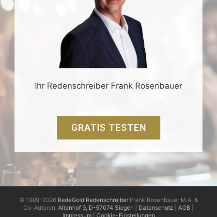
Ihr Redenschreiber Frank Rosenbauer
GRATIS TESTEN
© 1999-2026
RedeGold Redenschreiber
Frank Rosenbauer M.A. &
Co-Autoren,
Altenhof 9, D-57074 Siegen
|
Datenschutz
|
AGB
|
Impressum
|
Cookie-Einstellungen