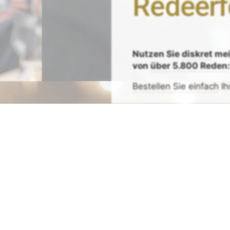
Redeerf
Nutzen Sie
diskret
me
von
über 5.800 Reden
Bestellen Sie einfach
Ih
Zeit sparen - Re
Mit
Bestpreis
-,
Geld-zu