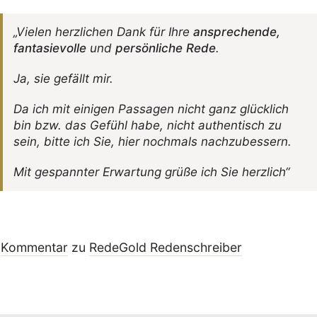
„Vielen herz­li­chen Dank für Ihre
anspre­chende,
fanta­sie­volle
und
persön­liche Rede
.
Ja, sie gefällt mir.
Da ich mit einigen Passagen nicht ganz glück­lich
bin bzw. das Gefühl habe, nicht authen­tisch zu
sein, bitte ich Sie, hier noch­mals nachzubessern.
Mit gespannter Erwar­tung grüße ich Sie herzlich“
Kommentar
zu
RedeGold Reden­schreiber