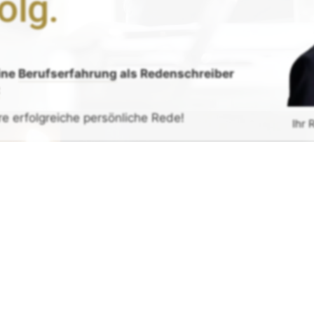
olg.
ine
Berufserfahrung
als Redenschreiber
:
re erfolgreiche persönliche Rede!
Ihr 
de erhalten
G
rück-
und
Zufrieden­­heits
-Garantie.