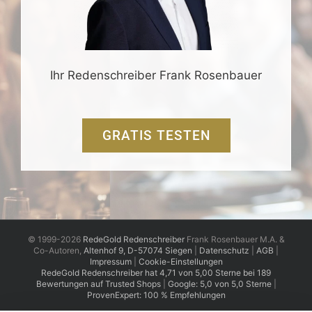
Ihr Redenschreiber Frank Rosenbauer
GRATIS TESTEN
© 1999-2026
RedeGold Redenschreiber
Frank Rosenbauer M.A. &
Co-Autoren,
Altenhof 9, D-57074 Siegen
|
Datenschutz
|
AGB
|
Impressum
|
Cookie-Einstellungen
RedeGold
Redenschreiber
hat
4,71
von
5,00
Sterne
bei
189
Bewertungen auf Trusted Shops
|
Google: 5,0 von 5,0 Sterne
|
ProvenExpert: 100 % Empfehlungen