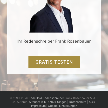
Ihr Redenschreiber Frank Rosenbauer
GRATIS TESTEN
© 1999-2026
RedeGold Redenschreiber
Frank Rosenbauer M.A. &
Co-Autoren,
Altenhof 9, D-57074 Siegen
|
Datenschutz
|
AGB
|
Impressum
|
Cookie-Einstellungen