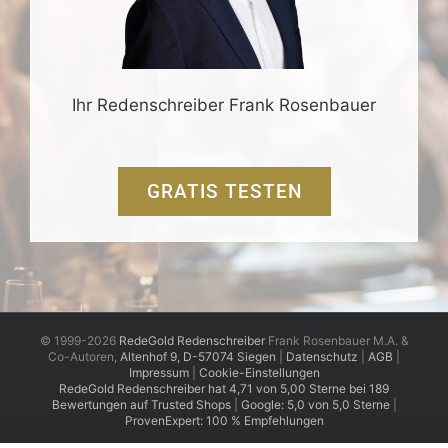
Ihr Redenschreiber Frank Rosenbauer
GRATIS TESTEN
© 1999-2026
RedeGold Redenschreiber
Frank Rosenbauer M.A. &
Co-Autoren,
Altenhof 9, D-57074 Siegen
|
Datenschutz
|
AGB
|
Impressum
|
Cookie-Einstellungen
RedeGold
Redenschreiber
hat
4,71
von
5,00
Sterne
bei
189
Bewertungen auf Trusted Shops
|
Google: 5,0 von 5,0 Sterne
|
ProvenExpert: 100 % Empfehlungen