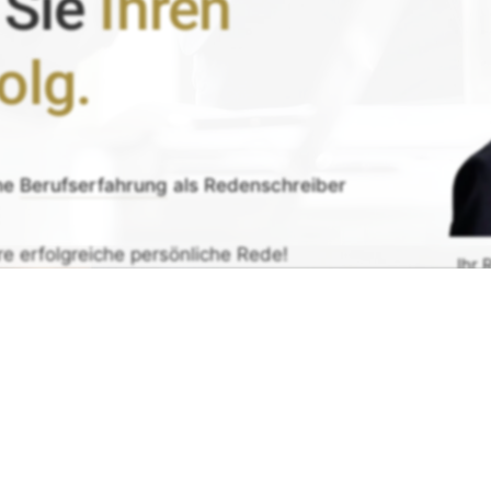
 Sie
Ihren
olg.
ne
Berufserfahrung
als Redenschreiber
re erfolgreiche persönliche Rede!
Ihr 
de erhalten
G
rück-
und
Zufrieden­­heits
-Garantie.