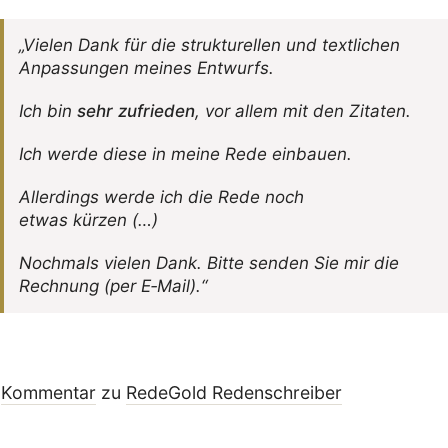
„Vielen Dank für die struk­tu­rellen und text­li­chen
Anpas­sungen meines Entwurfs.
Ich bin
sehr zufrieden
, vor allem mit den Zitaten.
Ich werde diese in meine Rede einbauen.
Aller­dings werde ich die Rede noch
etwas kürzen (…)
Noch­mals vielen Dank. Bitte senden Sie mir die
Rech­nung (per E‑Mail).“
Kommentar
zu
RedeGold Reden­schreiber