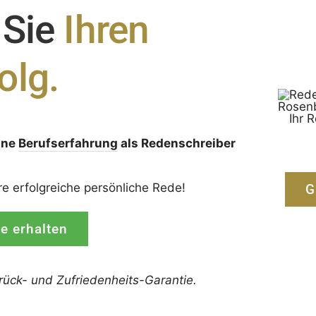
 Sie
Ihren
olg.
Ihr 
ine
Berufserfahrung
als Redenschreiber
:
re erfolgreiche persönliche Rede!
G
de erhalten
rück-
und
Zufrieden­­heits
-Garantie.