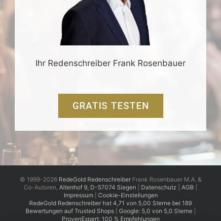
Ihr Redenschreiber Frank Rosenbauer
GRATIS TESTEN
© 1999-2026
RedeGold Redenschreiber
Frank Rosenbauer M.A. &
Co-Autoren,
Altenhof 9, D-57074 Siegen
|
Datenschutz
|
AGB
|
Impressum
|
Cookie-Einstellungen
RedeGold
Redenschreiber
hat
4,71
von
5,00
Sterne
bei
189
Bewertungen auf Trusted Shops
|
Google: 5,0 von 5,0 Sterne
|
ProvenExpert: 100 % Empfehlungen