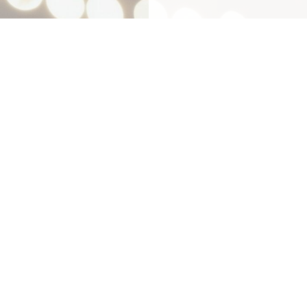
Mit
Bestpreis
-,
Geld-zu