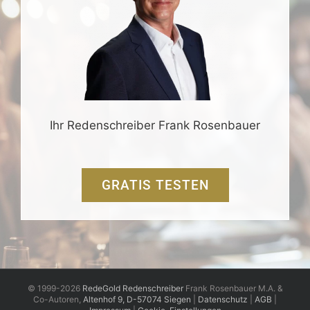
Ihr Redenschreiber Frank Rosenbauer
GRATIS TESTEN
© 1999-2026
RedeGold Redenschreiber
Frank Rosenbauer M.A. &
Co-Autoren,
Altenhof 9, D-57074 Siegen
|
Datenschutz
|
AGB
|