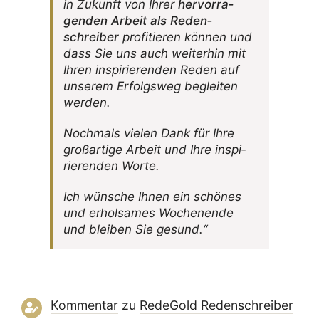
in Zukunft von Ihrer
hervor­ra­
genden Arbeit als Reden­
schreiber
profi­tieren können und
dass Sie uns auch weiterhin mit
Ihren inspi­rie­renden Reden auf
unserem Erfolgsweg begleiten
werden.
Noch­mals vielen Dank für Ihre
groß­ar­tige Arbeit und Ihre inspi­
rie­renden Worte.
Ich wünsche Ihnen ein schönes
und erhol­sames Wochen­ende
und bleiben Sie gesund.“
Kommentar
zu
RedeGold Reden­schreiber