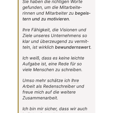
Sie haben die rich­tigen Worte
gefunden, um die Mitar­bei­te­
rinnen und Mitar­beiter zu
begeis­
tern und zu moti­vieren
.
Ihre Fähig­keit, die Visionen und
Ziele unseres Unter­neh­mens so
klar und über­zeu­gend zu vermit­
teln, ist wirk­lich
bewun­derns­wert
.
Ich weiß, dass es keine leichte
Aufgabe ist, eine Rede für so
viele Menschen zu schreiben.
Umso mehr schätze ich
Ihre
Arbeit als Reden­schreiber
und
freue mich auf die weitere
Zusammenarbeit.
Ich bin mir sicher, dass wir auch