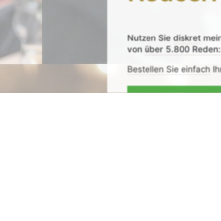
Nutzen Sie
diskret
mei
von
über 5.800 Reden:
Bestellen Sie einfach
Ih
Zeit sparen - Re
Mit
Bestpreis
-,
Geld-zu