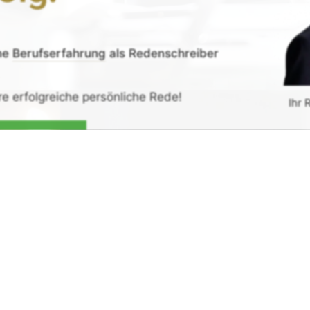
ne
Berufserfahrung
als Redenschreiber
re erfolgreiche persönliche Rede!
Ihr 
de erhalten
G
rück-
und
Zufrieden­­heits
-Garantie.