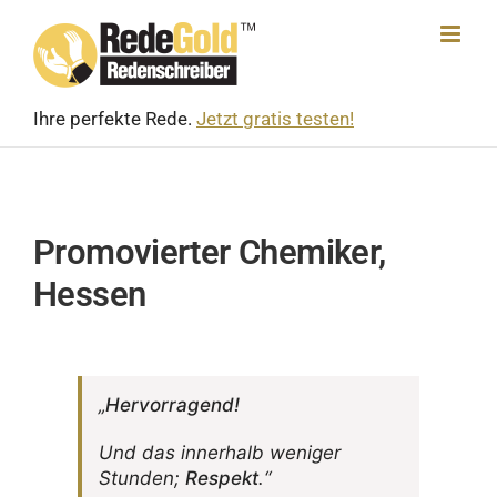
Skip
to
content
Ihre perfekte Rede.
Jetzt gratis testen!
Promovierter Chemiker,
Hessen
„
Hervor­ra­gend!
Und das inner­halb weniger
Stunden;
Respekt
.“