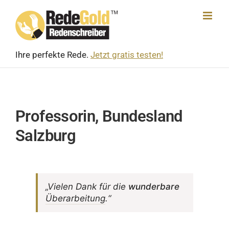
Skip
to
content
Ihre perfekte Rede.
Jetzt gratis testen!
Professorin, Bundesland
Salzburg
„Vielen Dank für die
wunder­bare
Über­ar­bei­tung
.“