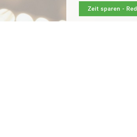
Zeit sparen - Re
Mit
Bestpreis
-,
Geld-zu