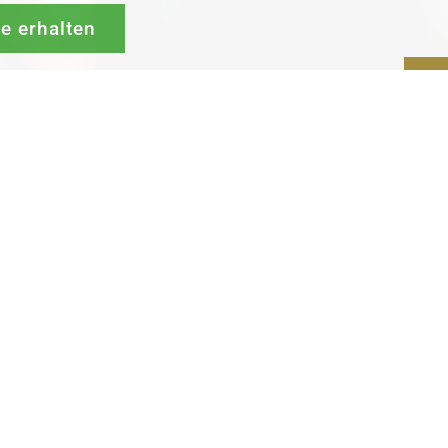
de erhalten
G
rück-
und
Zufrieden­­heits
-Garantie.