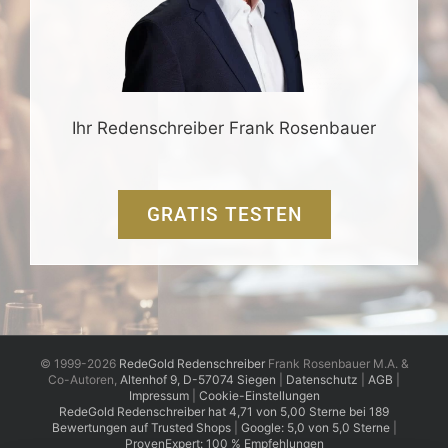
Ihr Redenschreiber Frank Rosenbauer
GRATIS TESTEN
© 1999-2026
RedeGold Redenschreiber
Frank Rosenbauer M.A. &
Co-Autoren,
Altenhof 9, D-57074 Siegen
|
Datenschutz
|
AGB
|
Impressum
|
Cookie-Einstellungen
RedeGold
Redenschreiber
hat
4,71
von
5,00
Sterne
bei
189
Bewertungen auf Trusted Shops
|
Google: 5,0 von 5,0 Sterne
|
ProvenExpert: 100 % Empfehlungen