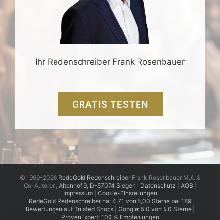
Ihr Redenschreiber Frank Rosenbauer
GRATIS TESTEN
© 1999-2026
RedeGold Redenschreiber
Frank Rosenbauer M.A. &
Co-Autoren,
Altenhof 9, D-57074 Siegen
|
Datenschutz
|
AGB
|
Impressum
|
Cookie-Einstellungen
RedeGold
Redenschreiber
hat
4,71
von
5,00
Sterne
bei
189
Bewertungen auf Trusted Shops
|
Google: 5,0 von 5,0 Sterne
|
ProvenExpert: 100 % Empfehlungen