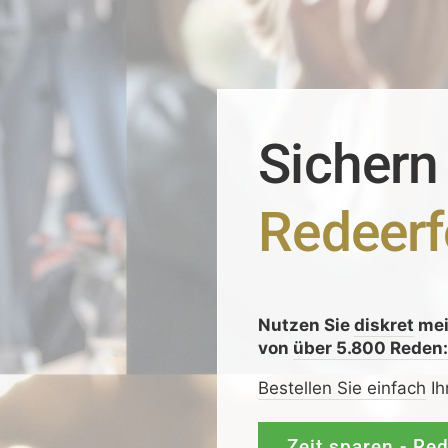
Sichern
Redeerf
Nutzen Sie
diskret
me
von
über 5.800 Reden
Bestellen Sie einfach
Ih
Zeit sparen - Re