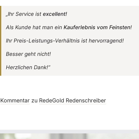
„Ihr Service ist
excel­lent!
Als Kunde hat man ein
Kauf­erlebnis vom Feinsten
!
Ihr Preis-Leis­­tungs-Verhältnis ist hervorragend!
Besser geht nicht!
Herz­li­chen Dank!“
Kommentar
zu
RedeGold Reden­schreiber