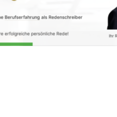
ne
Berufserfahrung
als Redenschreiber
re erfolgreiche persönliche Rede!
Ihr 
de erhalten
G
rück-
und
Zufrieden­­heits
-Garantie.