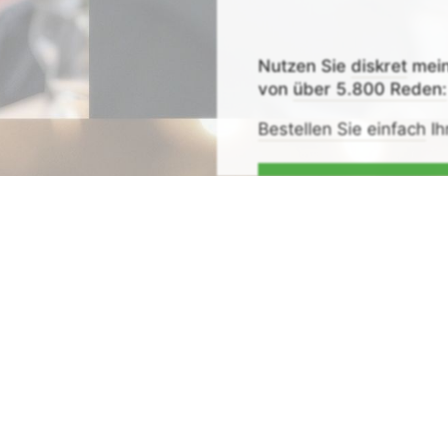
Nutzen Sie
diskret
mei
von
über 5.800 Reden:
Bestellen Sie einfach
Ih
Zeit sparen - Re
Mit
Bestpreis
-,
Geld-zu