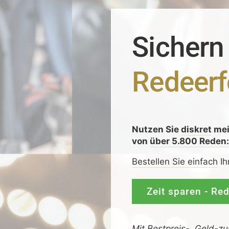
Sichern
Redeerf
Nutzen Sie
diskret
me
von
über 5.800 Reden
Bestellen Sie einfach
Ih
Zeit sparen - Re
Mit
Bestpreis
-,
Geld-zu