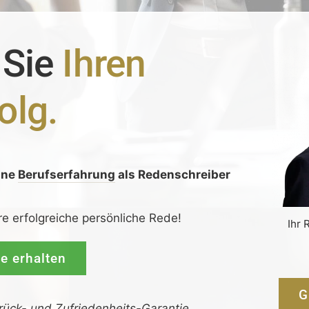
 Sie
Ihren
olg.
ine
Berufserfahrung
als Redenschreiber
:
re erfolgreiche persönliche Rede!
Ihr 
de erhalten
G
rück-
und
Zufrieden­­heits
-Garantie.