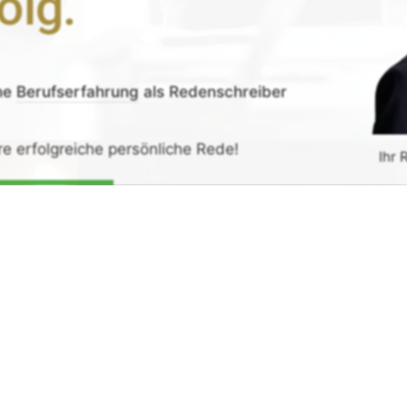
olg.
ne
Berufserfahrung
als Redenschreiber
re erfolgreiche persönliche Rede!
Ihr 
de erhalten
G
rück-
und
Zufrieden­­heits
-Garantie.