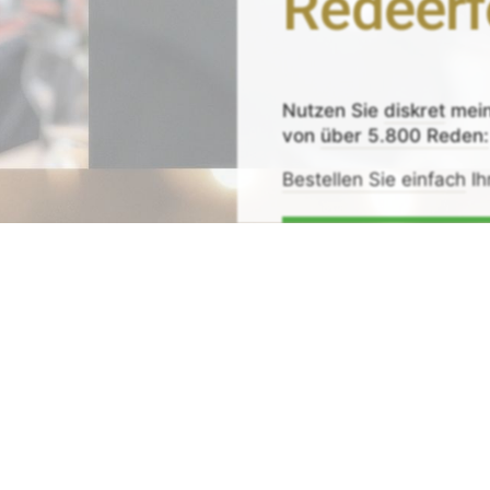
Redeerf
Nutzen Sie
diskret
mei
von
über 5.800 Reden:
Bestellen Sie einfach
Ih
Zeit sparen - Re
Mit
Bestpreis
-,
Geld-zu