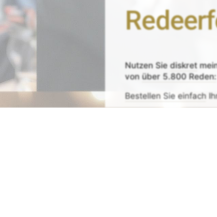
Redeerf
Nutzen Sie
diskret
mei
von
über 5.800 Reden:
Bestellen Sie einfach
Ih
Zeit sparen - Re
Mit
Bestpreis
-,
Geld-zu