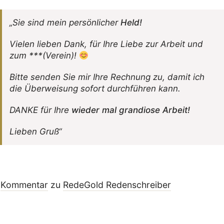
„Sie sind mein persön­li­cher
Held!
Vielen lieben Dank, für Ihre Liebe zur Arbeit und
zum ***(Verein)!
Bitte senden Sie mir Ihre Rech­nung zu, damit ich
die Über­wei­sung sofort durch­führen kann.
DANKE für Ihre
wieder mal gran­diose Arbeit!
Lieben Gruß“
Kommentar
zu
RedeGold Reden­schreiber