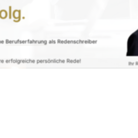
olg.
ne
Berufserfahrung
als Redenschreiber
re erfolgreiche persönliche Rede!
Ihr 
de erhalten
G
rück-
und
Zufrieden­­heits
-Garantie.