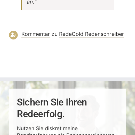
an.“
Kommentar
zu
RedeGold Reden­schreiber
Sichern Sie Ihren
Redeerfolg.
Nutzen Sie
diskret
meine