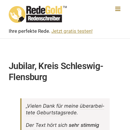
Skip
to
content
Ihre perfekte Rede.
Jetzt gratis testen!
Jubilar, Kreis Schleswig-
Flensburg
„Vielen Dank für meine
über­ar­bei­
tete Geburts­tags­rede
.
Der Text hört sich
sehr stimmig