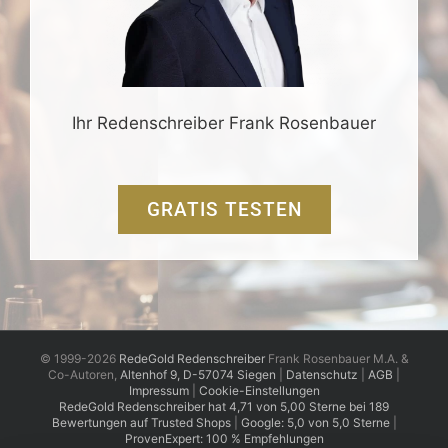
Ihr Redenschreiber Frank Rosenbauer
GRATIS TESTEN
© 1999-2026
RedeGold Redenschreiber
Frank Rosenbauer M.A. &
Co-Autoren,
Altenhof 9, D-57074 Siegen
|
Datenschutz
|
AGB
|
Impressum
|
Cookie-Einstellungen
RedeGold
Redenschreiber
hat
4,71
von
5,00
Sterne
bei
189
Bewertungen auf Trusted Shops
|
Google: 5,0 von 5,0 Sterne
|
ProvenExpert: 100 % Empfehlungen