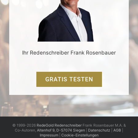
Ihr Redenschreiber Frank Rosenbauer
GRATIS TESTEN
© 1999-2026
RedeGold Redenschreiber
Frank Rosenbauer M.A. &
Co-Autoren,
Altenhof 9, D-57074 Siegen
|
Datenschutz
|
AGB
|
Impressum
|
Cookie-Einstellungen