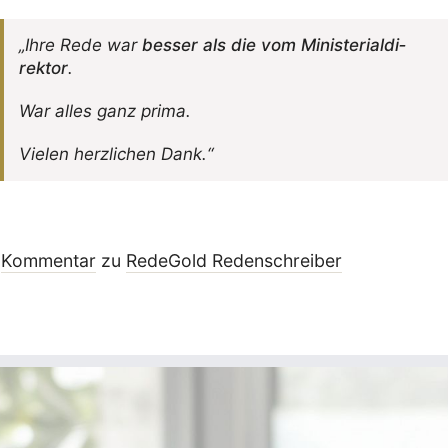
„Ihre Rede war
besser als die vom Minis­te­ri­al­di­
rektor
.
War alles ganz prima.
Vielen herz­li­chen Dank.“
Kommentar
zu
RedeGold Reden­schreiber