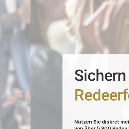
Sichern
Redeerf
Nutzen Sie
diskret
me
von
über 5.800 Reden