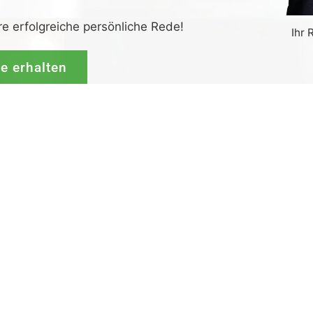
re erfolgreiche persönliche Rede!
Ihr 
de erhalten
G
rück-
und
Zufrieden­­heits
-Garantie.