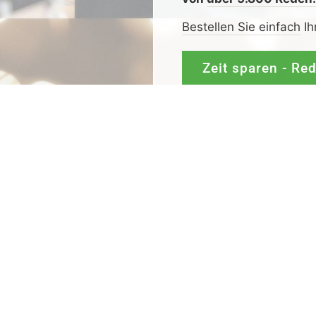
Bestellen Sie einfach
Ih
Zeit sparen - Re
Mit
Bestpreis
-,
Geld-zu