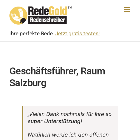
Skip
to
content
Ihre perfekte Rede.
Jetzt gratis testen!
Geschäftsführer, Raum
Salzburg
„Vielen Dank noch­mals für Ihre so
super Unter­stüt­zung
!
Natür­lich werde ich den offenen