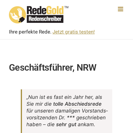
Skip
to
content
Ihre perfekte Rede.
Jetzt gratis testen!
Geschäftsführer, NRW
„Nun ist es fast ein Jahr her, als
Sie mir die
tolle
Abschieds­rede
für unseren dama­ligen Vorstands­
vor­sit­zenden Dr. *** geschrieben
haben – die
sehr gut
ankam.