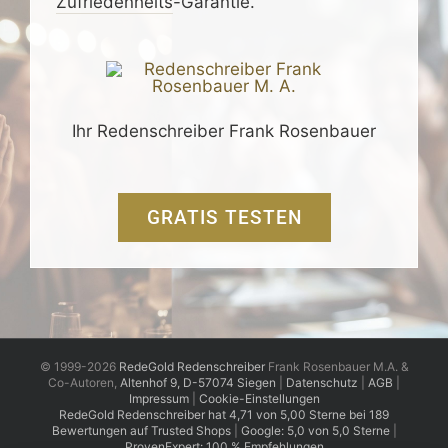
Zufrieden­­heits
-Garantie.
Ihr Redenschreiber Frank Rosenbauer
GRATIS TESTEN
© 1999-2026
RedeGold Redenschreiber
Frank Rosenbauer M.A. &
Co-Autoren,
Altenhof 9, D-57074 Siegen
|
Datenschutz
|
AGB
|
Impressum
|
Cookie-Einstellungen
RedeGold
Redenschreiber
hat
4,71
von
5,00
Sterne
bei
189
Bewertungen auf Trusted Shops
|
Google: 5,0 von 5,0 Sterne
|
ProvenExpert: 100 % Empfehlungen