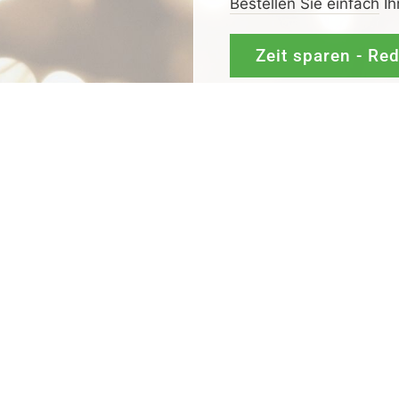
Bestellen Sie einfach
Ih
Zeit sparen - Re
Mit
Bestpreis
-,
Geld-zu