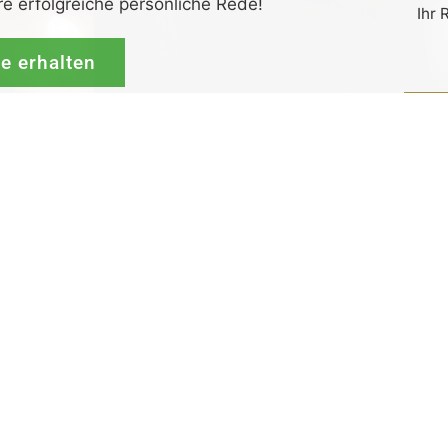
re erfolgreiche persönliche Rede!
Ihr 
de erhalten
G
rück-
und
Zufrieden­­heits
-Garantie.