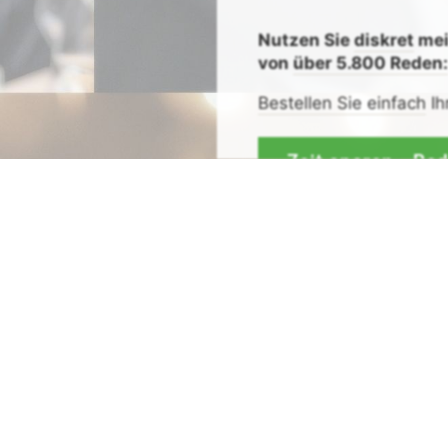
Nutzen Sie
diskret
me
von
über 5.800 Reden
Bestellen Sie einfach
Ih
Zeit sparen - Re
Mit
Bestpreis
-,
Geld-zu