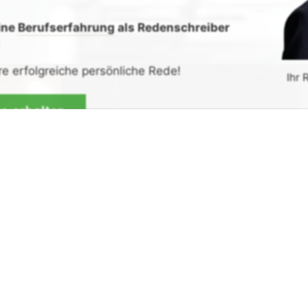
ine
Berufserfahrung
als Redenschreiber
:
re erfolgreiche persönliche Rede!
Ihr 
de erhalten
G
rück-
und
Zufrieden­­heits
-Garantie.