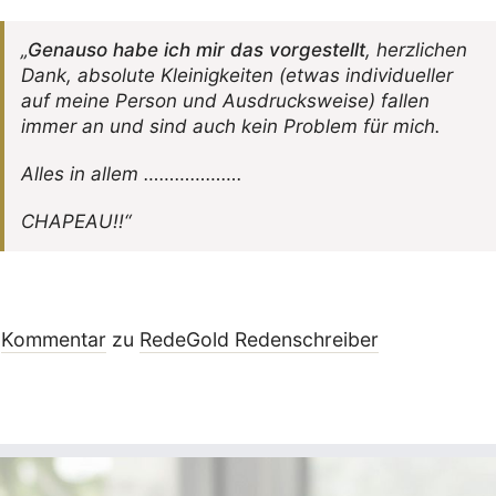
„
Genauso habe ich mir das vorge­stellt
, herz­li­chen
Dank, abso­lute Klei­nig­keiten (etwas indi­vi­du­eller
auf meine Person und Ausdrucks­weise) fallen
immer an und sind auch kein Problem für mich.
Alles in allem ……………….
CHAPEAU!!“
Kommentar
zu
RedeGold Reden­schreiber