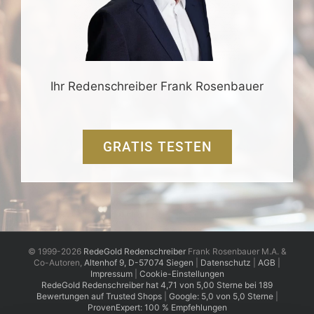
Ihr Redenschreiber Frank Rosenbauer
GRATIS TESTEN
© 1999-2026
RedeGold Redenschreiber
Frank Rosenbauer M.A. &
Co-Autoren,
Altenhof 9, D-57074 Siegen
|
Datenschutz
|
AGB
|
Impressum
|
Cookie-Einstellungen
RedeGold
Redenschreiber
hat
4,71
von
5,00
Sterne
bei
189
Bewertungen auf Trusted Shops
|
Google: 5,0 von 5,0 Sterne
|
ProvenExpert: 100 % Empfehlungen