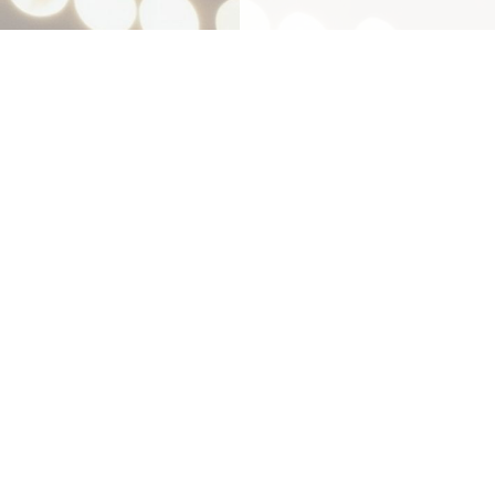
Mit
Bestpreis
-,
Geld-zu