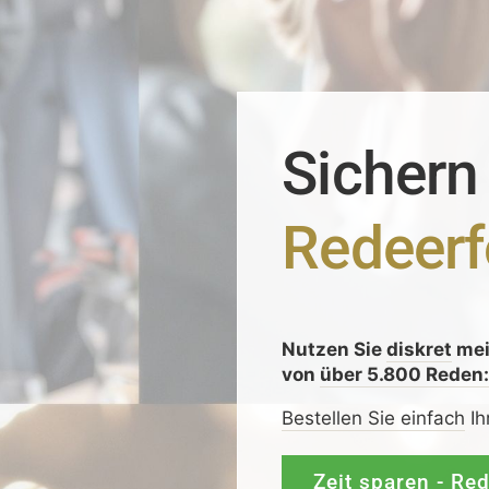
Sichern
Redeerf
Nutzen Sie
diskret
me
von
über 5.800 Reden
Bestellen Sie einfach
Ih
Zeit sparen - Re